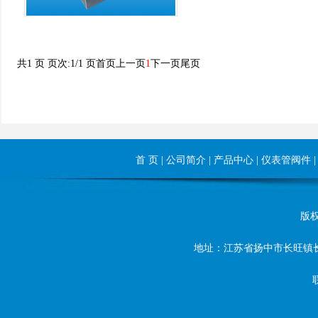
共1 页 页次:1/1 页
首页
上一页
1
下一页
尾页
首 页
|
公司简介
|
产品中心
|
仪表管阀件
版权所
地址：江苏省扬中市长旺镇长旺东路8
联