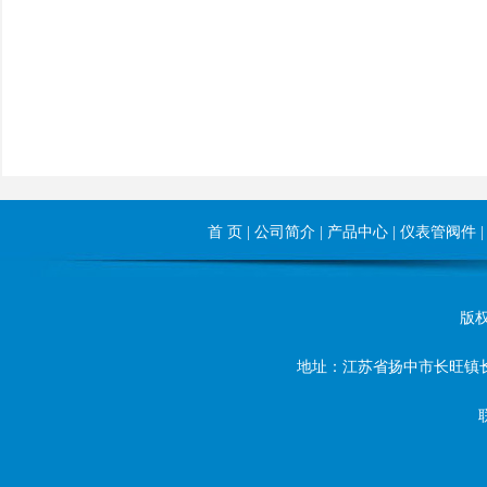
首 页
|
公司简介
|
产品中心
|
仪表管阀件
版权所
地址：江苏省扬中市长旺镇长旺东路8
联