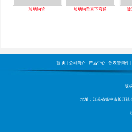
玻璃钢管
玻璃钢垂直下弯通
玻
首 页
|
公司简介
|
产品中心
|
仪表管阀件
版权所
地址：江苏省扬中市长旺镇长旺东路8
联