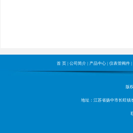
首 页
|
公司简介
|
产品中心
|
仪表管阀件
版权所
地址：江苏省扬中市长旺镇长旺东路8
联